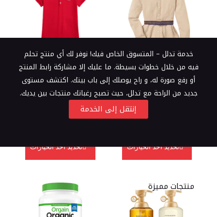
خدمة تدلل – المتسوق الخاص فيك! نوفر لك أي منتج تحلم
فيه من خلال خطوات بسيطة. ما عليك إلا مشاركة رابط المنتج
أو رفع صورة له، و راح يوصلك إلى باب بيتك. اكتشف مستوى
جديد من الراحة مع تدلل، حيث تصبح رغباتك منتجات بين يديك.
فستان بولو رالف لورين
فستان بولو رالف لورين
إنتقل إلى الخدمة
للأطفال رملي
للأطفال أحمر مقاس (14 - 12)
ر.س
310.99
ر.س
315.99
ر.س
560.00
تحديد أحد الخيارات
تحديد أحد الخيارات
منتجات مميزة