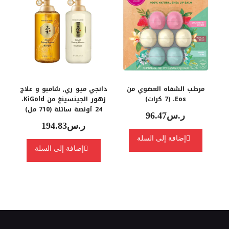
مرطب الشفاه العضوي من
دانجي ميو ري‏, شامبو و علاج
Eos، (7 كرات)
زهور الجينسينغ من KiGold،
ر.س
96.47
ر.س
194.83
إضافة إلى السلة
إضافة إلى السلة