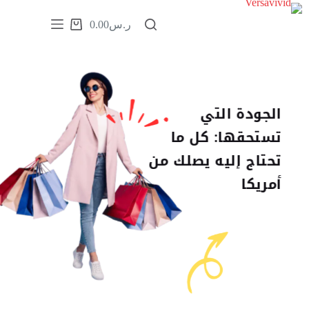
ر.س
0.00
Username or Email Address
الرئيسية
Password
المنتجات
Forgot Password?
Remember Me
خدمة تدلل
الجودة التي
من نحن
إثبات إنسانيتك
تستحقها: كل ما
تواصل معنا
تحتاج إليه يصلك من
1 + 5 =
أمريكا
شحن مجاني في حال الطلب ب 700 ريال أو أكثر للشحن
الدولي + شحن مجاني مجاني في حال الطلب ب 500 ريال
Log In
أو أكثر للشحن المحلي
Username or Email Address
تعرف على منتجاتنا
Get New Password