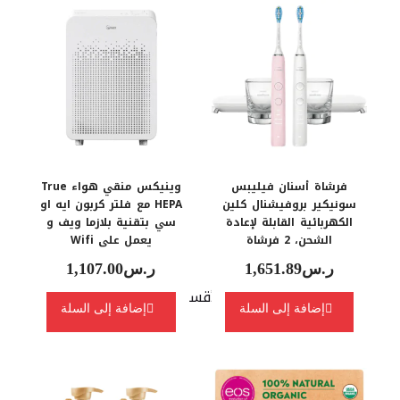
دانجي ميو ري‏, شامبو و علاج
أورغين‏, مسحوق البروتين
زهور الجينسينغ من KiGold،
العضوي، نباتي بنكهة
الفانيليا 2.74 رطل (1.24 Kg)
ر.س
194.83
ر.س
222.59
فرشاة أسنان فيليبس
وينيكس منقي هواء True
سونيكير بروفيشنال كلين
HEPA مع فلتر كربون ايه او
الكهربائية القابلة لإعادة
سي بتقنية بلازما ويف و
إضافة إلى السلة
إضافة إلى السلة
الشحن، 2 فرشاة
يعمل على Wifi
ر.س
1,651.89
ر.س
1,107.00
الأقسام
إضافة إلى السلة
إضافة إلى السلة