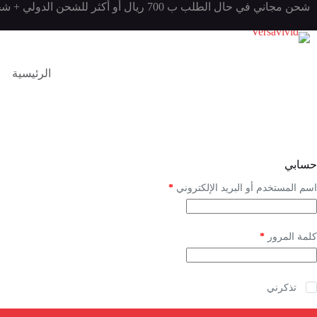
شحن مجاني في حال الطلب ب 700 ريال أو أكثر للشحن الدولي + شحن مجاني مجاني في حال الطلب ب 500 ريال أو أكثر للشحن المحلي
Username or Email Address
Password
الرئيسية
Forgot Password?
Remember Me
إثبات إنسانيتك
حسابي
3 + 2 =
اسم المستخدم أو البريد الإلكتروني
*
Log In
كلمة المرور
*
Username or Email Address
تذكرني
Get New Password