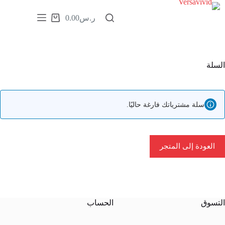
ر.س
0.00
Username or Email Address
الرئيسية
Password
المنتجات
السلة
Forgot Password?
Remember Me
خدمة تدلل
من نحن
إثبات إنسانيتك
تواصل معنا
سلة مشترياتك فارغة حاليًا.
2 + 8 =
شحن مجاني في حال الطلب ب 700 ريال أو أكثر للشحن
الدولي + شحن مجاني مجاني في حال الطلب ب 500 ريال
العودة إلى المتجر
Log In
أو أكثر للشحن المحلي
Username or Email Address
تعرف على منتجاتنا
التسوق
الحساب
Get New Password