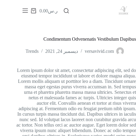
ر.س
0.00
Username or Email Address
الرئيسية
Password
المنتجات
Condimentum Odvenenatis Vestibulum Dapibus
Forgot Password?
Remember Me
خدمة تدلل
من نحن
versavivid.com
ديسمبر 24, 2021
Trends
إثبات إنسانيتك
تواصل معنا
2 + 9 =
Lorem ipsum dolor sit amet, consectetur adipiscing elit, sed do
eiusmod tempor incididunt ut labore et dolore magna aliqua.
Lorem mollis aliquam ut porttitor leo a diam. Tincidunt ornare
شحن مجاني في حال الطلب ب 700 ريال أو أكثر للشحن
massa eget egestas purus viverra accumsan in. Sed tempus
الدولي + شحن مجاني مجاني في حال الطلب ب 500 ريال
Log In
urna et pharetra pharetra massa massa ultricies. Senectus et
أو أكثر للشحن المحلي
netus et malesuada fames ac turpis. Ultricies integer quis
auctor elit. Convallis aenean et tortor at risus viverra
Username or Email Address
adipiscing at. Fermentum odio eu feugiat pretium nibh ipsum.
In cursus turpis massa tincidunt dui. Dapibus ultrices in iaculis
تعرف على منتجاتنا
nunc sed. Id volutpat lacus laoreet non curabitur gravida arcu
Get New Password
ac tortor. Non tellus orci ac auctor augue. Eget lorem dolor sed
viverra ipsum nunc aliquet bibendum. Donec ac odio tempor
orci dapibus ultrices in. Scelerisque varius morbi enim nunc