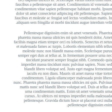
← Back to login
faucibus a pellentesque sit amet. Condimentum id venenatis a
condimentum vitae sapien pellentesque habitant morbi. Ipsum
dolor sit amet consectetur adipiscing elit pellentesque. Sapien
faucibus et molestie ac feugiat sed lectus vestibulum mattis. In
aliquam sem fringilla ut morbi tincidunt augue interdum velit.
Pellentesque dignissim enim sit amet venenatis. Pharetra
pharetra massa massa ultricies mi quis hendrerit dolor. Amet
facilisis magna etiam tempor orci eu lobortis. Senectus et netus
et malesuada fames ac turpis. Lobortis elementum nibh tellus
molestie nunc non blandit massa enim. Scelerisque purus
semper eget duis at tellus at. In fermentum posuere urna nec
tincidunt praesent semper feugiat nibh. Commodo quis
imperdiet massa tincidunt nunc pulvinar sapien. Nunc sed
blandit libero volutpat sed. Justo eget magna fermentum
iaculis eu non diam. Mauris sit amet massa vitae tortor
condimentum. Ligula ullamcorper malesuada proin libero
nunc. Pharetra pharetra massa massa ultricies mi quis. Pulvinar
mattis nunc sed blandit libero volutpat sed. Duis at tellus at
urna condimentum mattis. Enim sit amet venenatis urna
cursus. At ultrices mi tempus imperdiet nulla malesuada
pellentesque. Gravida dictum fusce ut placerat orci nulla
pellentesque dignissim enim.