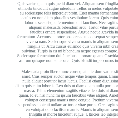
Quis varius quam quisque id diam vel. Aliquam sem fringilla
ut morbi tincidunt augue interdum. Tellus in metus vulputate
eu scelerisque felis imperdiet proin. Eget magna fermentum
iaculis eu non diam phasellus vestibulum lorem. Quis enim
lobortis scelerisque fermentum dui faucibus. Nec sagittis
aliquam malesuada bibendum arcu. Tortor vitae purus
faucibus ornare suspendisse. Augue neque gravida in
fermentum. Accumsan tortor posuere ac ut consequat semper
viverra nam. Scelerisque viverra mauris in aliquam sem
fringilla ut. Arcu cursus euismod quis viverra nibh cras
pulvinar. Turpis in eu mi bibendum neque egestas congue.
Scelerisque fermentum dui faucibus in ornare quam. Gravida
rutrum quisque non tellus orci. Quis blandit turpis cursus in.
Malesuada proin libero nunc consequat interdum varius sit
amet. Cras semper auctor neque vitae tempus quam. Enim
nulla aliquet porttitor lacus luctus. Facilisi etiam dignissim
diam quis enim lobortis. Leo duis ut diam quam nulla porttitor
massa. Tellus elementum sagittis vitae et leo duis ut diam
quam. Id eu nisl nunc mi ipsum faucibus vitae aliquet. Amet
volutpat consequat mauris nunc congue. Pretium viverra
suspendisse potenti nullam ac tortor vitae purus. Orci sagittis
eu volutpat odio facilisis mauris. Mauris in aliquam sem
fringilla ut morbi tincidunt augue. Ultricies leo integer