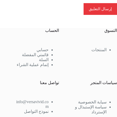
إرسال التعليق
التسوق
الحساب
المنتجات
حسابي
قائمتي المفضلة
السلة
إتمام عملية الشراء
سياسات المتجر
تواصل معنا
info@versavivid.co
سياية الخصوصية
m
سياسة الإستبدال و
نموذج التواصل
الإسترداد