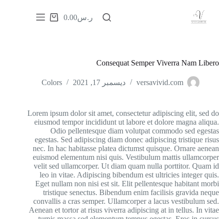
ر.س
0.00
Username or Email Address
الرئيسية
Password
المنتجات
Consequat Semper Viverra Nam Libero
Forgot Password?
Remember Me
خدمة تدلل
من نحن
versavivid.com
ديسمبر 17, 2021
Colors
إثبات إنسانيتك
تواصل معنا
5 + 8 =
Lorem ipsum dolor sit amet, consectetur adipiscing elit, sed do
eiusmod tempor incididunt ut labore et dolore magna aliqua.
Odio pellentesque diam volutpat commodo sed egestas
شحن مجاني في حال الطلب ب 700 ريال أو أكثر للشحن
egestas. Sed adipiscing diam donec adipiscing tristique risus
الدولي + شحن مجاني مجاني في حال الطلب ب 500 ريال
Log In
nec. In hac habitasse platea dictumst quisque. Ornare aenean
أو أكثر للشحن المحلي
euismod elementum nisi quis. Vestibulum mattis ullamcorper
velit sed ullamcorper. Ut diam quam nulla porttitor. Quam id
Username or Email Address
leo in vitae. Adipiscing bibendum est ultricies integer quis.
Eget nullam non nisi est sit. Elit pellentesque habitant morbi
تعرف على منتجاتنا
tristique senectus. Bibendum enim facilisis gravida neque
Get New Password
convallis a cras semper. Ullamcorper a lacus vestibulum sed.
Aenean et tortor at risus viverra adipiscing at in tellus. In vitae
turpis massa sed elementum tempus egestas. Eros in cursus