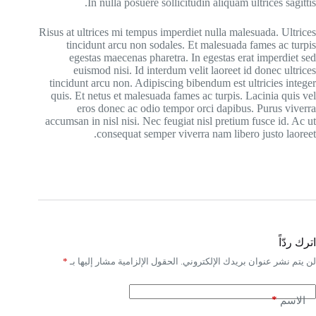
In nulla posuere sollicitudin aliquam ultrices sagittis.
Risus at ultrices mi tempus imperdiet nulla malesuada. Ultrices
tincidunt arcu non sodales. Et malesuada fames ac turpis
egestas maecenas pharetra. In egestas erat imperdiet sed
euismod nisi. Id interdum velit laoreet id donec ultrices
tincidunt arcu non. Adipiscing bibendum est ultricies integer
quis. Et netus et malesuada fames ac turpis. Lacinia quis vel
eros donec ac odio tempor orci dapibus. Purus viverra
accumsan in nisl nisi. Nec feugiat nisl pretium fusce id. Ac ut
consequat semper viverra nam libero justo laoreet.
اترك ردّاً
لن يتم نشر عنوان بريدك الإلكتروني.
الحقول الإلزامية مشار إليها بـ
*
*
الاسم