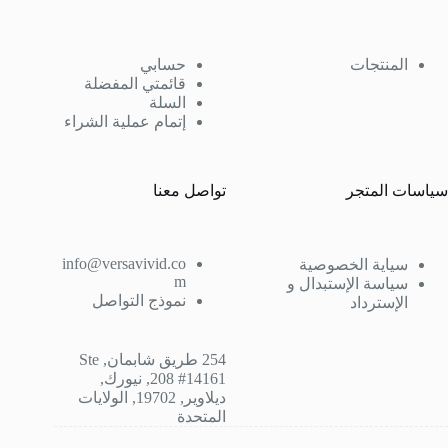
المنتجات
حسابي
قائمتي المفضلة
السلة
إتمام عملية الشراء
سياسات المتجر
تواصل معنا
info@versavivid.co
سياية الخصوصية
m
سياسة الإستبدال و
نموذج التواصل
الإسترداد
254 طريق شابمان, Ste
208 #14161, نيورك,
ديلاوير, 19702, الولايات
المتحدة