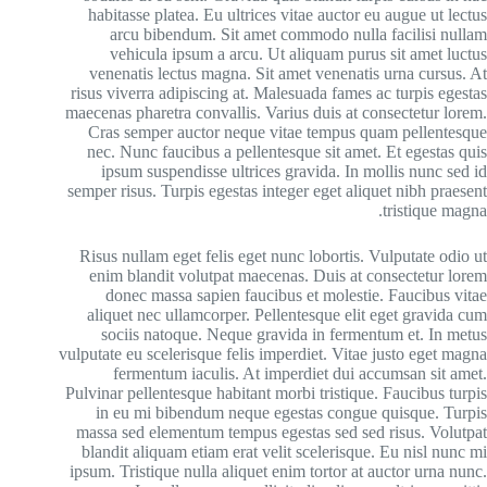
habitasse platea. Eu ultrices vitae auctor eu augue ut lectus
arcu bibendum. Sit amet commodo nulla facilisi nullam
vehicula ipsum a arcu. Ut aliquam purus sit amet luctus
venenatis lectus magna. Sit amet venenatis urna cursus. At
risus viverra adipiscing at. Malesuada fames ac turpis egestas
maecenas pharetra convallis. Varius duis at consectetur lorem.
Cras semper auctor neque vitae tempus quam pellentesque
nec. Nunc faucibus a pellentesque sit amet. Et egestas quis
ipsum suspendisse ultrices gravida. In mollis nunc sed id
semper risus. Turpis egestas integer eget aliquet nibh praesent
tristique magna.
Risus nullam eget felis eget nunc lobortis. Vulputate odio ut
enim blandit volutpat maecenas. Duis at consectetur lorem
donec massa sapien faucibus et molestie. Faucibus vitae
aliquet nec ullamcorper. Pellentesque elit eget gravida cum
sociis natoque. Neque gravida in fermentum et. In metus
vulputate eu scelerisque felis imperdiet. Vitae justo eget magna
fermentum iaculis. At imperdiet dui accumsan sit amet.
Pulvinar pellentesque habitant morbi tristique. Faucibus turpis
in eu mi bibendum neque egestas congue quisque. Turpis
massa sed elementum tempus egestas sed sed risus. Volutpat
blandit aliquam etiam erat velit scelerisque. Eu nisl nunc mi
ipsum. Tristique nulla aliquet enim tortor at auctor urna nunc.