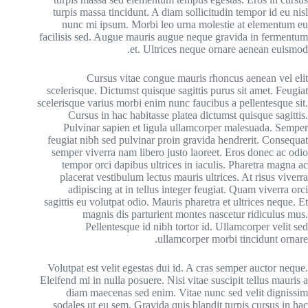
← Back to login
turpis massa tincidunt. A diam sollicitudin tempor id eu nisl
nunc mi ipsum. Morbi leo urna molestie at elementum eu
facilisis sed. Augue mauris augue neque gravida in fermentum
et. Ultrices neque ornare aenean euismod.
Cursus vitae congue mauris rhoncus aenean vel elit
scelerisque. Dictumst quisque sagittis purus sit amet. Feugiat
scelerisque varius morbi enim nunc faucibus a pellentesque sit.
Cursus in hac habitasse platea dictumst quisque sagittis.
Pulvinar sapien et ligula ullamcorper malesuada. Semper
feugiat nibh sed pulvinar proin gravida hendrerit. Consequat
semper viverra nam libero justo laoreet. Eros donec ac odio
tempor orci dapibus ultrices in iaculis. Pharetra magna ac
placerat vestibulum lectus mauris ultrices. At risus viverra
adipiscing at in tellus integer feugiat. Quam viverra orci
sagittis eu volutpat odio. Mauris pharetra et ultrices neque. Et
magnis dis parturient montes nascetur ridiculus mus.
Pellentesque id nibh tortor id. Ullamcorper velit sed
ullamcorper morbi tincidunt ornare.
Volutpat est velit egestas dui id. A cras semper auctor neque.
Eleifend mi in nulla posuere. Nisi vitae suscipit tellus mauris a
diam maecenas sed enim. Vitae nunc sed velit dignissim
sodales ut eu sem. Gravida quis blandit turpis cursus in hac